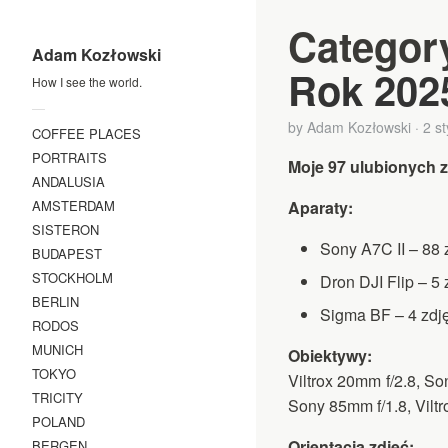
Categor
Adam Kozłowski
Rok 202
How I see the world.
—
by
Adam Kozłowski
·
2 s
COFFEE PLACES
PORTRAITS
Moje 97 ulubionych z
ANDALUSIA
Aparaty:
AMSTERDAM
SISTERON
Sony A7C II – 88 
BUDAPEST
STOCKHOLM
Dron DJI Flip – 5 
BERLIN
Sigma BF – 4 zdj
RODOS
MUNICH
Obiektywy:
TOKYO
Viltrox 20mm f/2.8, 
TRICITY
Sony 85mm f/1.8, Viltr
POLAND
Orientacja zdjęć:
BERGEN