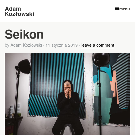
Adam
menu
Kozłowski
Seikon
by
Adam Kozłowski
·
11 stycznia 2019
·
leave a comment