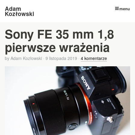
Adam
menu
Kozłowski
Sony FE 35 mm 1,8
pierwsze wrażenia
by
Adam Kozłowski
·
9 listopada 2019
·
4 komentarze