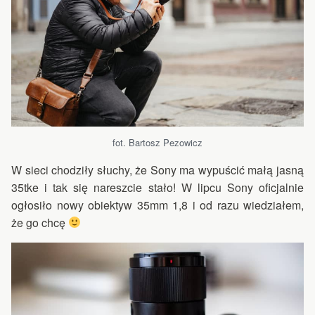
fot. Bartosz Pezowicz
W sieci chodziły słuchy, że Sony ma wypuścić małą jasną
35tke i tak się nareszcie stało! W lipcu Sony oficjalnie
ogłosiło nowy obiektyw 35mm 1,8 i od razu wiedziałem,
że go chcę