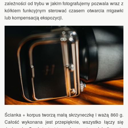
zależności od trybu w jakim fotografujemy pozwala wraz z
kółkiem funkcyjnym sterować czasem otwarcia migawki
lub kompensacją ekspozycji.
Ścianka + korpus tworzą małą skrzyneczkę i ważą 860 g.
Całość wykonana jest przepięknie, wszystko łączy się