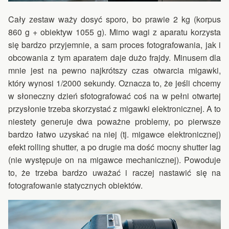
Cały zestaw waży dosyć sporo, bo prawie 2 kg (korpus
860 g + obiektyw 1055 g). Mimo wagi z aparatu korzysta
się bardzo przyjemnie, a sam proces fotografowania, jak i
obcowania z tym aparatem daje dużo frajdy. Minusem dla
mnie jest na pewno najkrótszy czas otwarcia migawki,
który wynosi 1/2000 sekundy. Oznacza to, że jeśli chcemy
w słoneczny dzień sfotografować coś na w pełni otwartej
przysłonie trzeba skorzystać z migawki elektronicznej. A to
niestety generuje dwa poważne problemy, po pierwsze
bardzo łatwo uzyskać na niej (tj. migawce elektronicznej)
efekt rolling shutter, a po drugie ma dość mocny shutter lag
(nie występuje on na migawce mechanicznej). Powoduje
to, że trzeba bardzo uważać i raczej nastawić się na
fotografowanie statycznych obiektów.