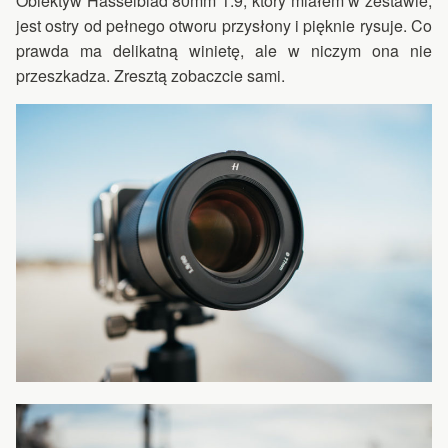
Obiektyw Hasselblad 80mm 1.9, który miałem w zestawie,
jest ostry od pełnego otworu przysłony i pięknie rysuje. Co
prawda ma delikatną winietę, ale w niczym ona nie
przeszkadza. Zresztą zobaczcie sami.