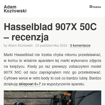
Adam
menu
Kozłowski
Hasselblad 907X 50C
– recenzja
by
Adam Kozłowski
·
23 października 2022
·
3 komentarze
Marki Hasselblad nie trzeba chyba nikomu przedstawiać,
w końcu to właśnie aparatem tej marki wykonano zdjęcia
na księżycu. Kiedy po raz pierwszy zobaczyłem model
907X 50C od razu zapragnąłem móc go przetestować.
Cyfrowe serce w retro body to coś co bardzo lubię. Bardzo
dziękuję
sklepowi 6×7
za wypożyczenie aparatu.