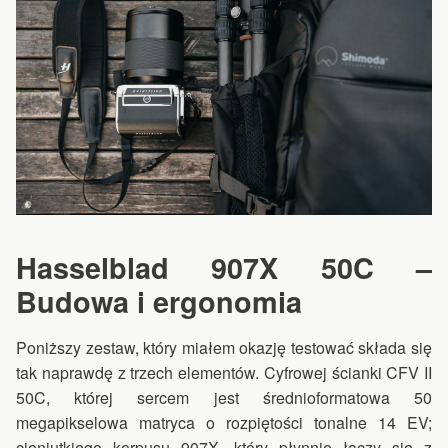
Hasselblad 907X 50C –
Budowa i ergonomia
Poniższy zestaw, który miałem okazję testować składa się
tak naprawdę z trzech elementów. Cyfrowej ścianki CFV II
50C, której sercem jest średnioformatowa 50
megapikselowa matryca o rozpiętości tonalne 14 EV;
cieniutkiego korpusu 907X, który płynnie łączy się z