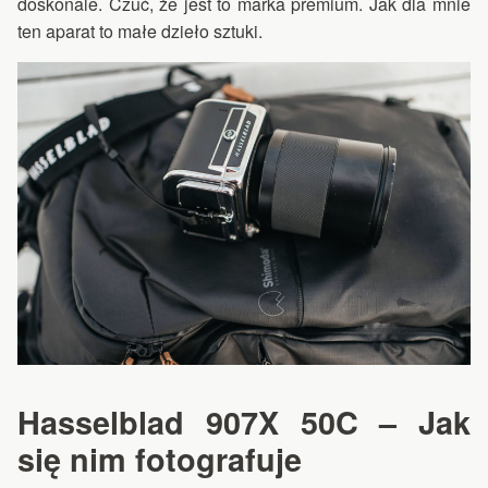
doskonale. Czuć, że jest to marka premium. Jak dla mnie
ten aparat to małe dzieło sztuki.
Hasselblad 907X 50C –
Jak
się nim fotografuje