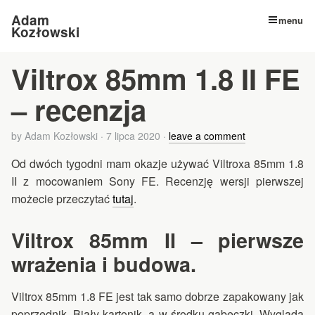
Adam
menu
Kozłowski
Viltrox 85mm 1.8 II FE
– recenzja
by
Adam Kozłowski
·
7 lipca 2020
·
leave a comment
Od dwóch tygodni mam okazje używać Viltroxa 85mm 1.8
II z mocowaniem Sony FE. Recenzję wersji pierwszej
możecie przeczytać
tutaj
.
Viltrox 85mm II –
pierwsze
wrażenia i budowa.
Viltrox 85mm 1.8 FE jest tak samo dobrze zapakowany jak
poprzednik. Biały kartonik, a w środku gąbeczki. Wyglada