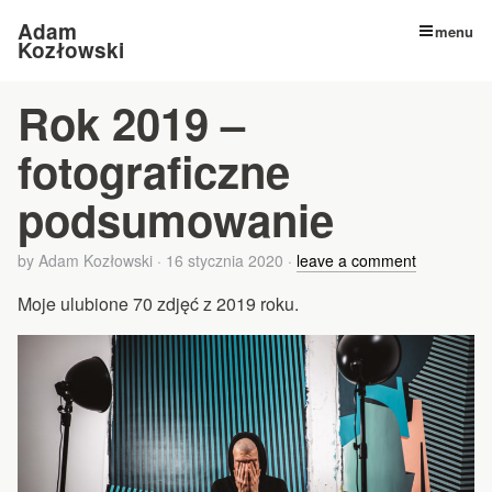
Adam
menu
Kozłowski
Rok 2019 –
fotograficzne
podsumowanie
by
Adam Kozłowski
·
16 stycznia 2020
·
leave a comment
Moje ulubione 70 zdjęć z 2019 roku.