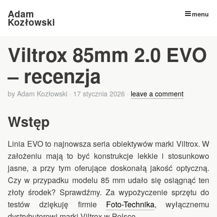
Adam
menu
Kozłowski
Viltrox 85mm 2.0 EVO
– recenzja
by
Adam Kozłowski
·
17 stycznia 2026
·
leave a comment
Wstęp
Linia EVO to najnowsza seria obiektywów marki Viltrox. W
założeniu mają to być konstrukcje lekkie i stosunkowo
jasne, a przy tym oferujące doskonałą jakość optyczną.
Czy w przypadku modelu 85 mm udało się osiągnąć ten
złoty środek? Sprawdźmy. Za wypożyczenie sprzętu do
testów dziękuję firmie
Foto-Technika
, wyłącznemu
dystrybutorowi marki Viltrox w Polsce.